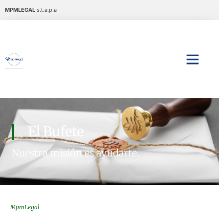
MPMLEGAL
s.t.a.p.a
El Bufete
Nuestra misión es ayudarte.
MpmLegal