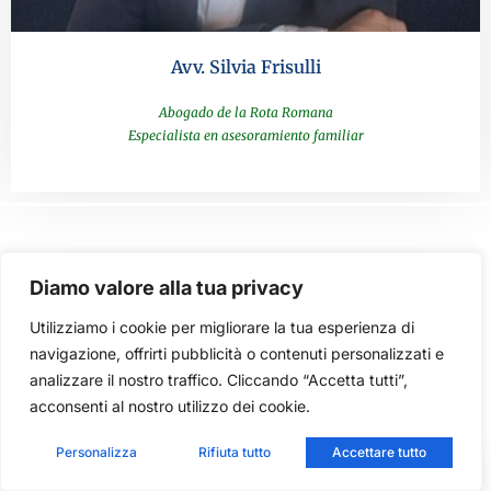
Avv. Silvia Frisulli
Abogado de la Rota Romana
Especialista en asesoramiento familiar
Of Counsel
Diamo valore alla tua privacy
Descubre a los abogados expertos que colaboran con
Utilizziamo i cookie per migliorare la tua esperienza di
nosotros para ofrecerte conocimientos especializados y un
navigazione, offrirti pubblicità o contenuti personalizzati e
asesoramiento jurídico de alto nivel.
analizzare il nostro traffico. Cliccando “Accetta tutti”,
acconsenti al nostro utilizzo dei cookie.
Los bufetes de abogados asociados:
Personalizza
Rifiuta tutto
Accettare tutto